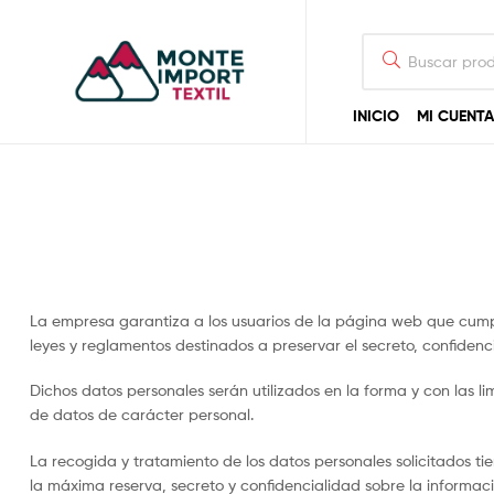
Monte
Buscar
Import
por:
Textil
INICIO
MI CUENTA
Monte
Import
Textil
Textiles
profesionales
en
La empresa garantiza a los usuarios de la página web que cumpl
ropa
leyes y reglamentos destinados a preservar el secreto, confidenc
de
cama,
Dichos datos personales serán utilizados en la forma y con las 
mesa
de datos de carácter personal.
y
baño
La recogida y tratamiento de los datos personales solicitados t
la máxima reserva, secreto y confidencialidad sobre la informac