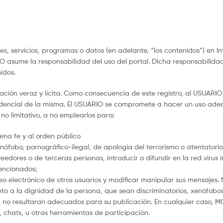
, servicios, programas o datos (en adelante, “los contenidos”) en In
O asume la responsabilidad del uso del portal. Dicha responsabilidad
idos.
ación veraz y lícita. Como consecuencia de este registro, al USUARI
idencial de la misma. El USUARIO se compromete a hacer un uso ade
 no limitativo, a no emplearlos para:
buena fe y al orden público
nófobo, pornográfico-ilegal, de apología del terrorismo o atentator
eedores o de terceras personas, introducir o difundir en la red virus 
encionados;
rreo electrónico de otros usuarios y modificar manipular sus mensajes.
to a la dignidad de la persona, que sean discriminatorios, xenófobos,
cio, no resultaran adecuados para su publicación. En cualquier caso, 
s, chats, u otras herramientas de participación.