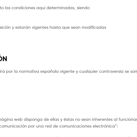
o las condiciones aquí determinadas, siendo
osición y estarán vigentes hasta que sean modificadas
ÓN
irá por la normativa española vigente y cualquier controversia se so
a página web disponga de ellas y éstas no sean inherentes al funcio
una comunicación por una red de comunicaciones electrónica”: